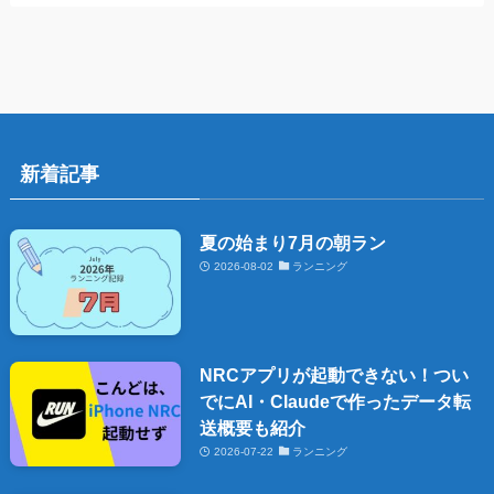
新着記事
夏の始まり7月の朝ラン
2026-08-02
ランニング
NRCアプリが起動できない！つい
でにAI・Claudeで作ったデータ転
送概要も紹介
2026-07-22
ランニング