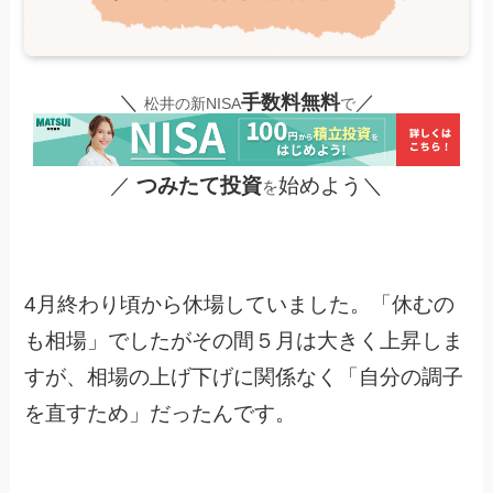
＼
手数料無料
／
松井の新NISA
で
／
つみたて投資
始めよう＼
を
4月終わり頃から休場していました。「休むの
も相場」でしたがその間５月は大きく上昇しま
すが、相場の上げ下げに関係なく「自分の調子
を直すため」だったんです。