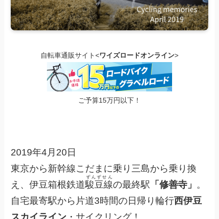
自転車通販サイト<
ワイズロードオンライン
>
ご予算15万円以下！
2019年4月20日
東京から新幹線こだまに乗り三島から乗り換
ずんずせん
え、伊豆箱根鉄道
駿豆線
の最終駅
「修善寺」
。
自宅最寄駅から片道3時間の日帰り輪行
西伊豆
スカイライン
・サイクリング！