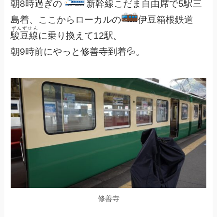
朝8時過ぎの
新幹線こだま自由席で5駅三
島着、ここからローカルの
伊豆箱根鉄道
ずんずせん
駿豆線
に乗り換えて12駅。
朝9時前にやっと修善寺到着💦。
修善寺