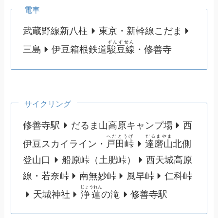
電車
武蔵野線新八柱
東京・新幹線こだま
ずんずせん
三島
伊豆箱根鉄道
駿豆線
・修善寺
サイクリング
修善寺駅
だるま山高原キャンプ場
西
へだとうげ
だるまやま
伊豆スカイライン・
戸田峠
達磨山
北側
登山口
船原峠（土肥峠）
西天城高原
線・若奈峠
南無妙峠
風早峠
仁科峠
じょうれん
天城神社
浄蓮
の滝
修善寺駅