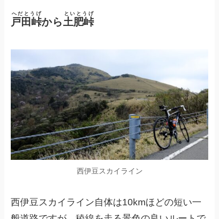
へだとうげ
といとうげ
戸田峠
から
土肥峠
西伊豆スカイライン
西伊豆スカイライン自体は10kmほどの短い一
般道路ですが、稜線を走る景色の良いルートで