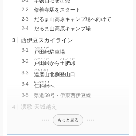
早朝自宅を出発
修善寺駅をスタート
だるま山高原キャンプ場へ向けて
だるま山高原キャンプ場
西伊豆スカイライン
へだとうげ
戸田峠
駐車場
へだとうげ
といとうげ
戸田峠
から
土肥峠
だるまやま
達磨山
北側登山口
にしなとうげ
仁科峠
へ
県道59号・伊東西伊豆線
演歌 天城越え
もっと見る