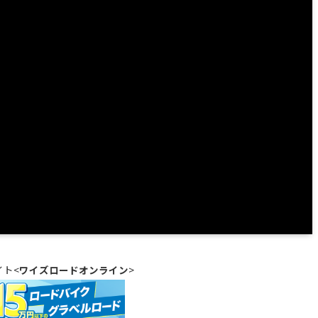
イト<
ワイズロードオンライン
>