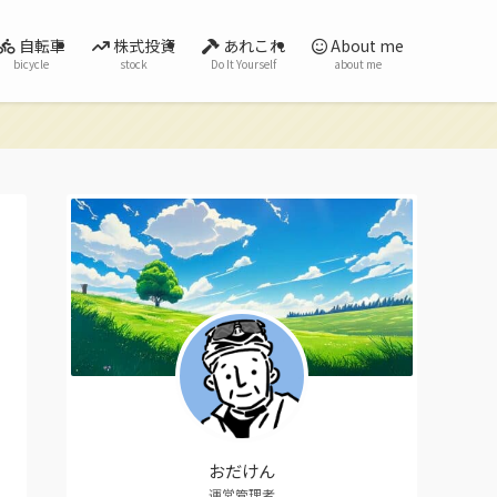
自転車
株式投資
あれこれ
About me
bicycle
stock
Do It Yourself
about me
おだけん
運営管理者