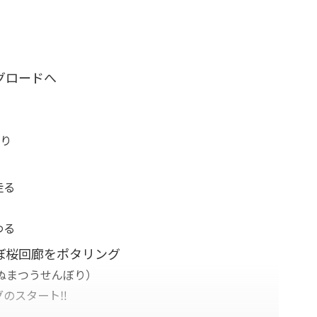
グロードへ
通り
走る
わる
ぼ桜回廊をポタリング
ぬまつうせんぼり）
のスタート‼️