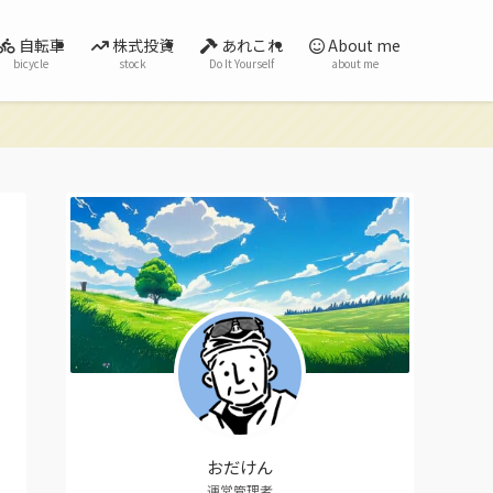
自転車
株式投資
あれこれ
About me
bicycle
stock
Do It Yourself
about me
おだけん
運営管理者