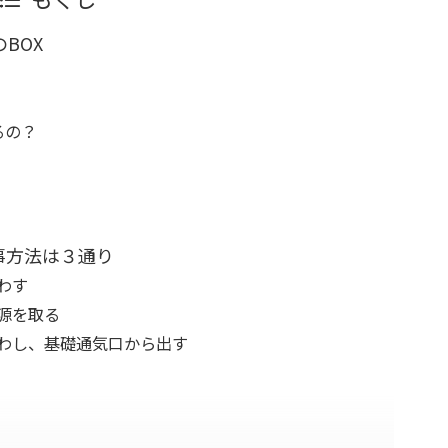
BOX
るの？
工事方法は３通り
わす
電源を取る
はわし、基礎通気口から出す