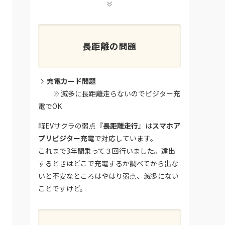
長距離の問題
充電カード問題
滅多に長距離走らないのでビジター充
電でOK
軽EVサクラの弱点
『長距離走行』
は
スマホア
プリビジター充電
で対応しています。
これまで3年間乗って３回行いました。遠出
するときはどこで充電するか調べてから出な
いと不安なところはやはり弱点、滅多にない
ことですけど。