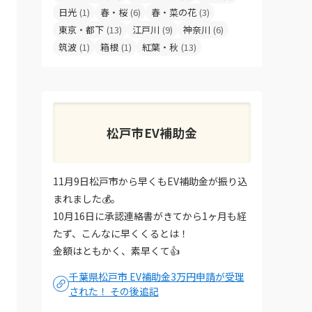
日光
(1)
春・桜
(6)
春・菜の花
(3)
東京・都下
(13)
江戸川
(9)
神奈川
(6)
筑波
(1)
箱根
(1)
紅葉・秋
(13)
松戸市EV補助金
11月9日松戸市から早くもEV補助金が振り込
まれました💰。
10月16日に承認連絡書がきてから1ヶ月も経
たず、こんなに早くくるとは！
金額はともかく、素早くて👍
千葉県松戸市 EV補助金3万円申請が受理
された！ その後追記