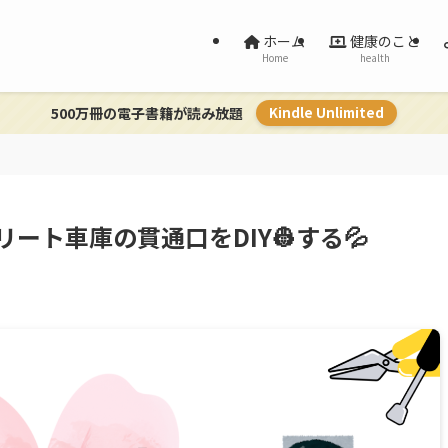
ホーム
健康のこと
Home
health
500万冊の電子書籍が読み放題
Kindle Unlimited
ート車庫の貫通口をDIY👷する💦