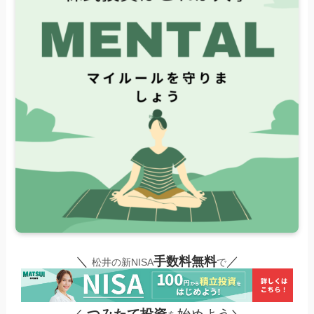
＼
手数料無料
／
松井の新NISA
で