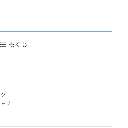
もくじ
タ
ング
ャップ