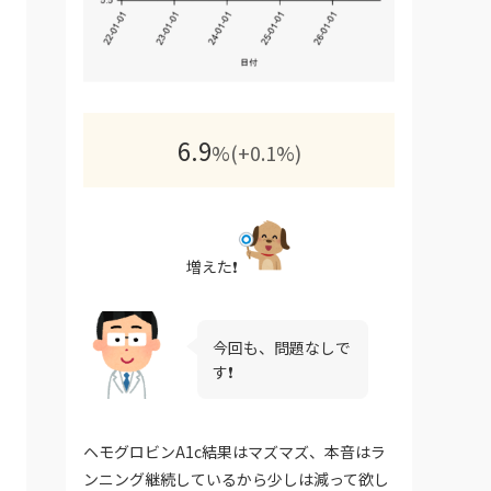
6.9
%(+0.1%)
増えた❗️
今回も、問題なしで
す❗️
ヘモグロビンA1c結果はマズマズ、本音はラ
ンニング継続しているから少しは減って欲し