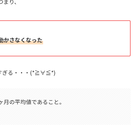
つまり、
動かさなくなった
ぎる・・・(*≧∀≦*)
3ヶ月の平均値であること。