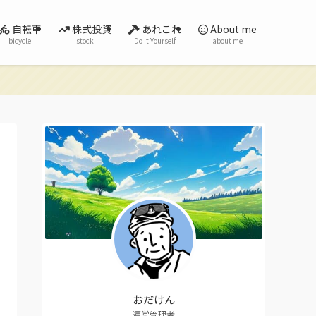
自転車
株式投資
あれこれ
About me
bicycle
stock
Do It Yourself
about me
おだけん
運営管理者