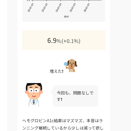
6.9
%(+0.1%)
増えた❗️
今回も、問題なしで
す❗️
ヘモグロビンA1c結果はマズマズ、本音はラ
ンニング継続しているから少しは減って欲し