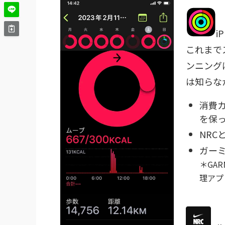
i
これまで
ンニング
は知らな
消費
を保
NRC
ガー
＊GA
理アプ