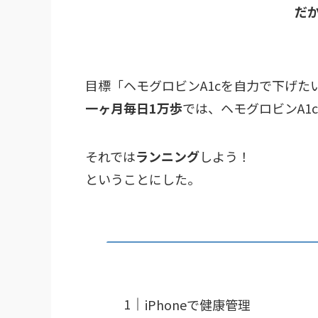
だ
目標「ヘモグロビンA1cを自力で下げた
一ヶ月毎日1万歩
では、ヘモグロビンA1c
それでは
ランニング
しよう！
ということにした。
iPhoneで健康管理