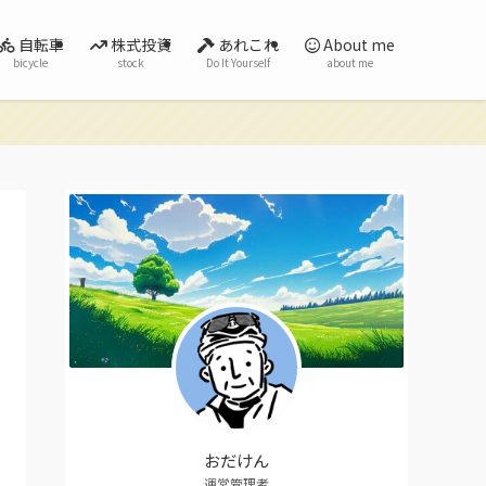
自転車
株式投資
あれこれ
About me
bicycle
stock
Do It Yourself
about me
おだけん
運営管理者