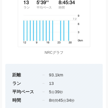
NRCグラフ
距離
93.1km
ラン
13
平均ペース
5
39
分
秒
時間
8
45
34
時間
分
秒