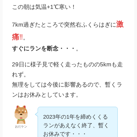
この朝は気温+1℃寒い！
激
7km過ぎたところで突然右ふくらはぎに
痛
‼️
。
すぐにランを断念・・・
。
29日に様子見で軽く走ったものの5kmも走
れず。
無理をしては今後に影響あるので、暫くラ
ンはお休みとしています。
2023年の1年を締めくくる
ランがあえなく終了、暫く
おだケン
お休みです・・・