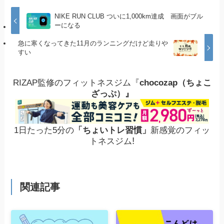
NIKE RUN CLUB ついに1,000km達成 画面がブル
ーになる
急に寒くなってきた11月のランニングだけど走りや
すい
RIZAP監修のフィットネスジム『
chocozap（ちょこ
ざっぷ）』
1日たった5分の
「ちょいトレ習慣」
新感覚のフィッ
!
トネスジム
関連記事