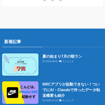
新着記事
夏の始まり7月の朝ラン
2026-08-02
ランニング
NRCアプリが起動できない！つい
でにAI・Claudeで作ったデータ転
送概要も紹介
2026-07-22
ランニング