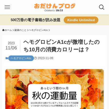
500万冊の電子書籍が読み放題
Kindle Unlimited
ホーム
健康のこと
ヘモグロビンA1c
ヘモグロビンA1cが微増したの
2023
11/06
ち10月の消費カロリーは？
2023-11-06
ヘモグロビンA1c