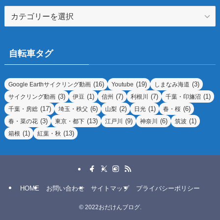
カ
テ
ゴ
リ
自転車タグ
ー
(16)
(19)
(3)
Google Earthサイクリング動画
Youtube
しまなみ海道
(3)
(1)
(7)
(7)
(1)
サイクリング動画
伊豆
信州
利根川
千葉・印旛沼
(17)
(6)
(2)
(1)
(6)
千葉・房総
埼玉・秩父
山梨
日光
春・桜
(3)
(13)
(9)
(6)
(1)
春・菜の花
東京・都下
江戸川
神奈川
筑波
(1)
(13)
箱根
紅葉・秋
HOME
お問い合わせ
サイトマップ
プライバシーポリシー
©
2022おだけんブログ.