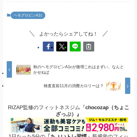
ヘモグロビンA1c
よかったらシェアしてね！
秋のヘモグロビンA1cが微増これはまずい、なんと
かせねば
検査直前11月の消費カロリーは？
RIZAP監修のフィットネスジム『
chocozap（ちょこ
ざっぷ）』
1日たった5分の
「ちょいトレ習慣」
新感覚のフィッ