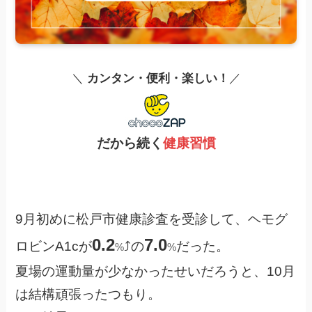
＼
カンタン・便利・楽しい！
／
だから続く
健康習慣
9月初めに松戸市健康診査を受診して、ヘモグ
0.2
7.0
ロビンA1cが
⤴️の
だった。
%
%
夏場の運動量が少なかったせいだろうと、10月
は結構頑張ったつもり。