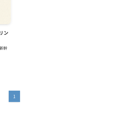
リン
。新幹
1