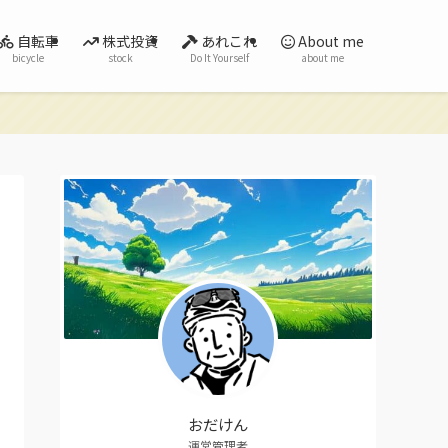
自転車
株式投資
あれこれ
About me
bicycle
stock
Do It Yourself
about me
おだけん
運営管理者