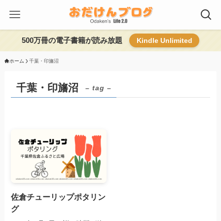
500万冊の電子書籍が読み放題
Kindle Unlimited
ホーム
千葉・印旛沼
千葉・印旛沼
– tag –
佐倉チューリップポタリン
グ