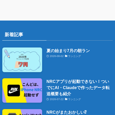
新着記事
夏の始まり7月の朝ラン
2026-08-02
ランニング
NRCアプリが起動できない！つい
でにAI・Claudeで作ったデータ転
送概要も紹介
2026-07-22
ランニング
NRCがまたおかしい⁉️