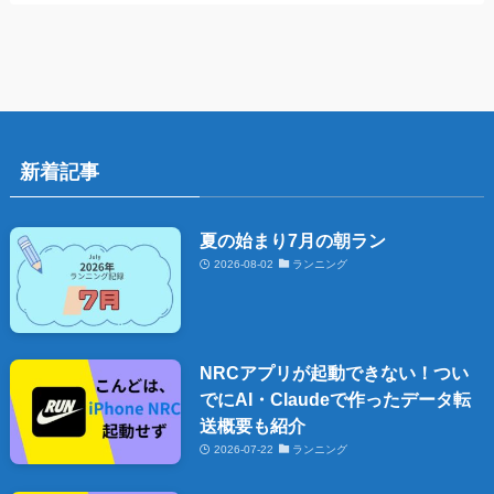
新着記事
夏の始まり7月の朝ラン
2026-08-02
ランニング
NRCアプリが起動できない！つい
でにAI・Claudeで作ったデータ転
送概要も紹介
2026-07-22
ランニング